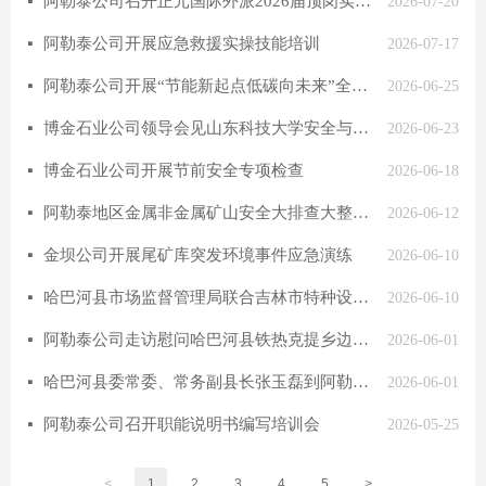
阿勒泰公司召开正元国际外派2026届顶岗实习生入职座谈会
넷
2026-07-20
阿勒泰公司开展应急救援实操技能培训
넷
2026-07-17
阿勒泰公司开展“节能新起点低碳向未来”全国节能宣传周系列活动
넷
2026-06-25
博金石业公司领导会见山东科技大学安全与环境工程学院领导
넷
2026-06-23
博金石业公司开展节前安全专项检查
넷
2026-06-18
阿勒泰地区金属非金属矿山安全大排查大整治检查组到阿勒泰公司检查指导工作
넷
2026-06-12
金坝公司开展尾矿库突发环境事件应急演练
넷
2026-06-10
哈巴河县市场监督管理局联合吉林市特种设备检验中心到阿勒泰公司开展起重机械专项安全检查
넷
2026-06-10
阿勒泰公司走访慰问哈巴河县铁热克提乡边检员
넷
2026-06-01
哈巴河县委常委、常务副县长张玉磊到阿勒泰公司选矿厂指导工作
넷
2026-06-01
阿勒泰公司召开职能说明书编写培训会
넷
2026-05-25
<
1
2
3
4
5
>