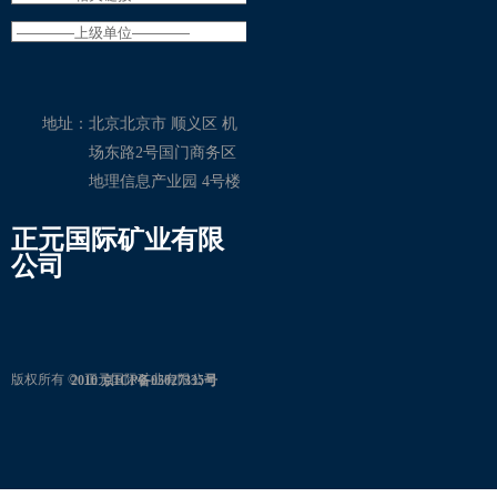
地址：
北京北京市 顺义区 机
场东路2号国门商务区
地理信息产业园 4号楼
正元国际矿业有限
公司
版权所有 © 
正元国际矿业有限公司
2010 京ICP备05027335号