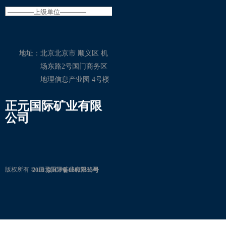
地址：
北京北京市 顺义区 机
场东路2号国门商务区
地理信息产业园 4号楼
正元国际矿业有限
公司
版权所有 © 
正元国际矿业有限公司
2010 京ICP备05027335号