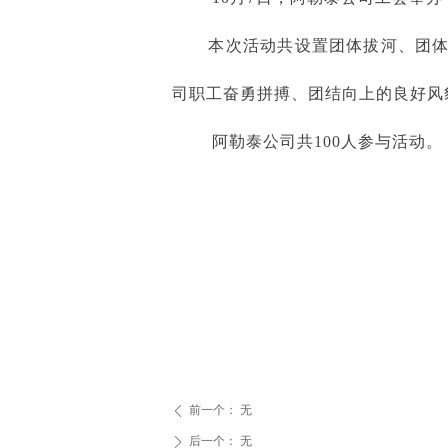
本次活动共设置团体拔河、团体跳
司职工奋勇拼搏、团结向上的良好风
阿勒泰公司共100人参与活动。
前一个：
无
ꄴ
后一个：
无
ꄲ