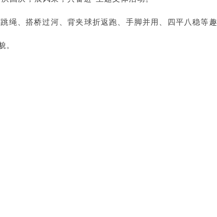
绳、搭桥过河、背夹球折返跑、手脚并用、四平八稳等趣
貌。